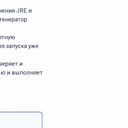
нения JRE и
 генератор
ртную
я запуска уже
веряет и
ью и выполняет