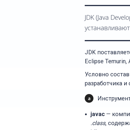
JDK (Java Devel
устанавливают 
JDK поставляетс
Eclipse Temurin,
Условно состав
разработчика и
Инструмент
a
javac
— компи
.class
, содерж