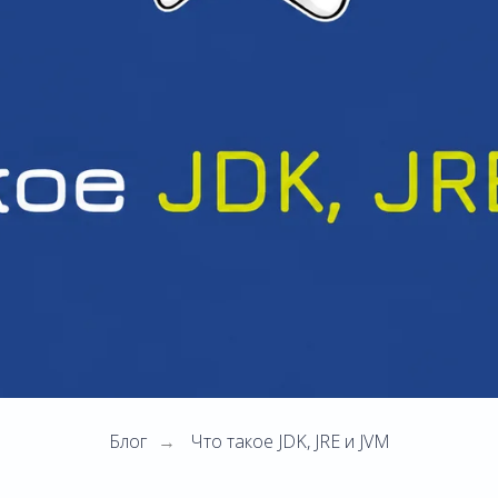
Блог
Что такое JDK, JRE и JVM
→