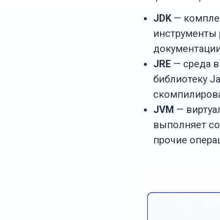
JDK
— компле
инструменты 
документаци
JRE
— среда 
библиотеку J
скомпилиров
JVM
— виртуа
выполняет со
прочие опера