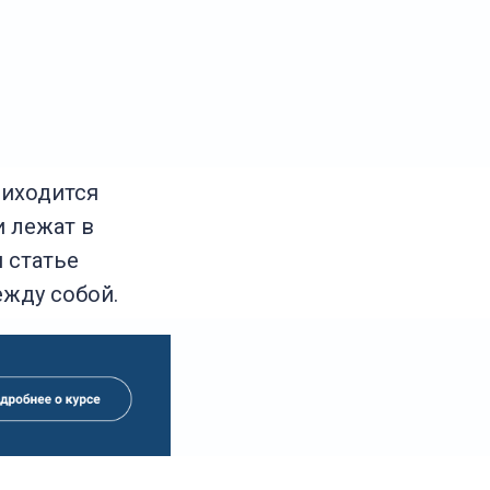
риходится
и лежат в
й статье
ежду собой.