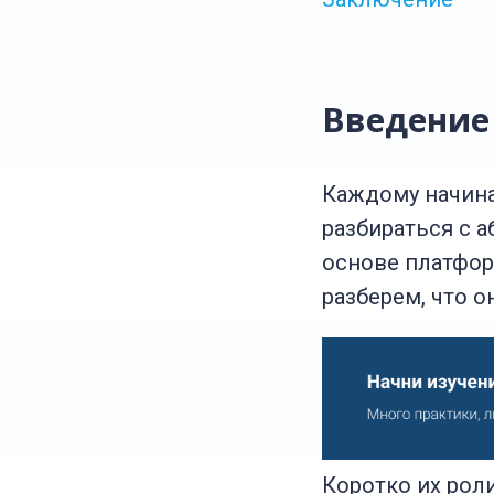
Введение
Каждому начина
разбираться с а
основе платформ
разберем, что о
Коротко их рол