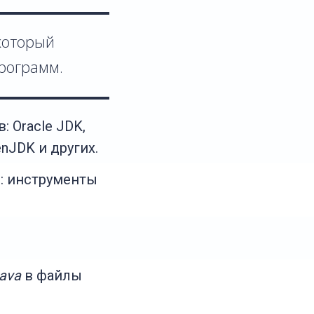
 который
программ.
 Oracle JDK,
penJDK и других.
: инструменты
java
в файлы