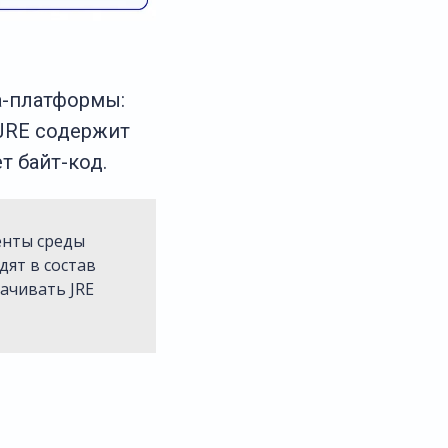
a-платформы:
 JRE содержит
т байт-код.
енты среды
дят в состав
качивать JRE