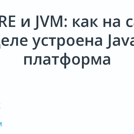
JRE и JVM: как на
еле устроена Jav
платформа
K
E
M