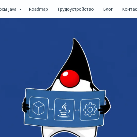
рсы Java
Roadmap
Трудоустройство
Блог
Конта