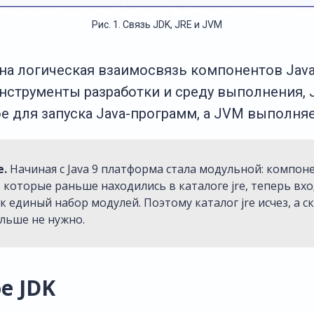
Рис. 1. Связь JDK, JRE и JVM
зана логическая взаимосвязь компонентов Jav
нструменты разработки и среду выполнения,
е для запуска Java-программ, а JVM выполняе
е.
Начиная с Java 9 платформа стала модульной: компон
 которые раньше находились в каталоге
jre
, теперь вхо
ак единый набор модулей. Поэтому каталог
jre
исчез, а с
льше не нужно.
е JDK