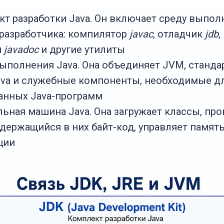
кт разработки Java. Он включает среду выпол
разработчика: компилятор
javac
, отладчик
jdb
,
и
javadoc
и другие утилиты
выполнения Java. Она объединяет JVM, станда
ava и служебные компоненты, необходимые дл
анных Java-программ
льная машина Java. Она загружает классы, про
держащийся в них байт-код, управляет памят
ции