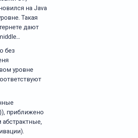
ановился на Java
ровне. Такая
нтернете дают
middle…
то без
еня
вом уровне
оответствуют
нные
)), приближено
 абстрактные,
ивации).