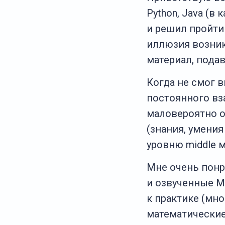
Python, Java (в
и решил пройти 
иллюзия возник
материал, пода
Когда не смог 
постоянного вз
маловероятно о
(знания, умени
уровню middle м
Мне очень пон
и озвученные М
к практике (мн
математические