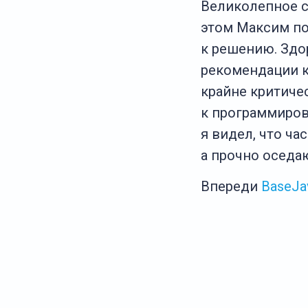
Великолепное co
этом Максим по
к решению. Здо
рекомендации к
крайне критиче
к программирова
я видел, что ч
а прочно оседаю
Впереди
BaseJa