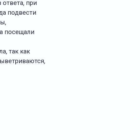
 ответа, при
гда подвести
ы,
са посещали
а, так как
выветриваются,