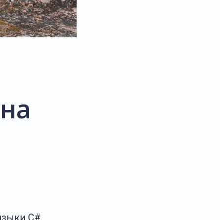
ина
языки C#,