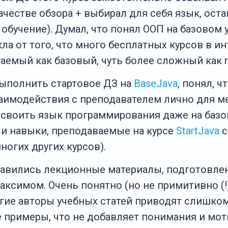
 качестве обзора + выбирал для себя язык, ост
обучение). Думал, что понял ООП на базовом у
ла от того, что много бесплатных курсов в и
ваемый как базовый, чуть более сложный как 
выполнить стартовое ДЗ на
BaseJava
, понял, ч
аимодействия с преподавателем лично для м
своить язык программирования даже на базо
я и навыки, преподаваемые на курсе
StartJava
с
ногих других курсов).
равились лекционные материалы, подготовле
аксимом. Очень понятно (но не примитивно (!
огие авторы учебных статей приводят слишком
 примеры, что не добавляет понимания и мот