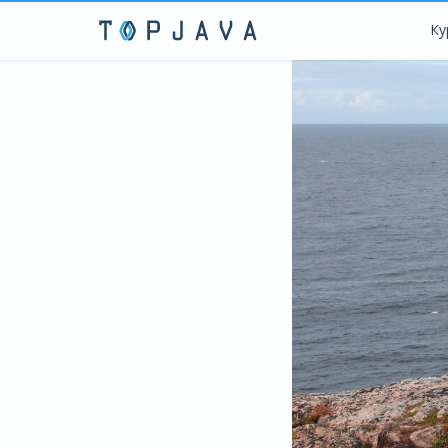
Error get alias
Ку