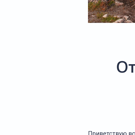
От
Приветствую вс